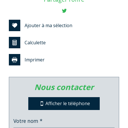
+
−
Ajouter à ma sélection
Calculette
Imprimer
nous contacter
Leaflet
|
©
Jawg
Maps
|
© OpenStreetMap
Collège
Afficher le téléphone
École primaire
Bureau de poste