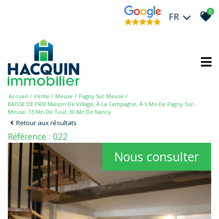
0
FR
Accueil
Vente
Meuse
Pagny Sur Meuse
BAISSE DE PRIX Maison De Village, À La Campagne, À 5 Mn De Pagny-Sur-
Meuse, 15 Mn De Toul, 30 Mn De Nancy
Retour aux résultats
Référence : 022
Nous consulter