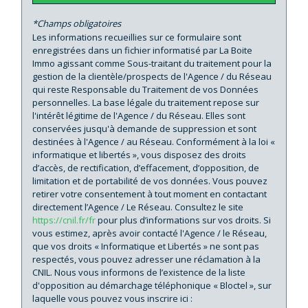
Familles avec 1 ou 2 enfants
36 %
Maisons
85,87 %
*Champs obligatoires
Les informations recueillies sur ce formulaire sont
Appartements
14,13 %
enregistrées dans un fichier informatisé par La Boite
Immo agissant comme Sous-traitant du traitement pour la
Familles avec 3 enfants
12 %
gestion de la clientèle/prospects de l'Agence / du Réseau
qui reste Responsable du Traitement de vos Données
personnelles. La base légale du traitement repose sur
l'intérêt légitime de l'Agence / du Réseau. Elles sont
conservées jusqu'à demande de suppression et sont
destinées à l'Agence / au Réseau. Conformément à la loi «
informatique et libertés », vous disposez des droits
d’accès, de rectification, d’effacement, d’opposition, de
limitation et de portabilité de vos données. Vous pouvez
retirer votre consentement à tout moment en contactant
directement l’Agence / Le Réseau. Consultez le site
https://cnil.fr/fr
pour plus d’informations sur vos droits. Si
vous estimez, après avoir contacté l'Agence / le Réseau,
que vos droits « Informatique et Libertés » ne sont pas
respectés, vous pouvez adresser une réclamation à la
CNIL. Nous vous informons de l’existence de la liste
d'opposition au démarchage téléphonique « Bloctel », sur
laquelle vous pouvez vous inscrire ici :