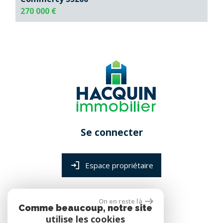
270 000 €
Se connecter
Espace propriétaire
On en reste là
réalisé par
Comme beaucoup, notre site
utilise les cookies