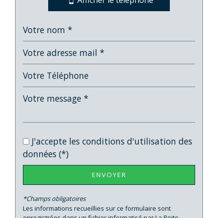
Afficher le téléphone
École maternelle
École primaire
Lycée
Bibliothèque
Gare ferroviaire
Bureau de poste
Mairie
J'accepte les conditions d'utilisation des
Presse et Tabac
données (*)
statistiques
ENVOYER
*Champs obligatoires
Nombre d'habitants
6 262
Les informations recueillies sur ce formulaire sont
Propriétaires (vs. locataires)
40,20 %
enregistrées dans un fichier informatisé par La Boite