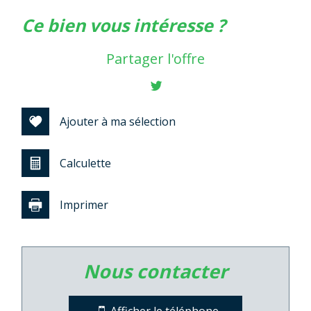
la ville de commercy (55200)
ce bien vous intéresse ?
+
Partager l'offre
−
Ajouter à ma sélection
Calculette
Imprimer
Leaflet
|
©
Jawg
Maps
|
© OpenStreetMap
nous contacter
Cinéma
Collège