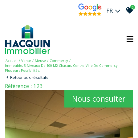
0
FR
Accueil
Vente
Meuse
Commercy
Immeuble, 3 Niveaux De 100 M2 Chacun, Centre-Ville De Commercy.
Plusieurs Possibilités.
Retour aux résultats
Référence : 123
Nous consulter