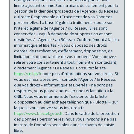
Immo agissant comme Sous-traitant du traitement pour la
Taxe habitation
20,32 %
gestion de la clientèle/prospects de l'Agence / du Réseau
qui reste Responsable du Traitement de vos Données
Taxe foncière
33,91 %
personnelles. La base légale du traitement repose sur
Habitants de moins de 25 ans
32,72 %
l'intérêt légitime de l'Agence / du Réseau. Elles sont
conservées jusqu'à demande de suppression et sont
Habitants de 25 à 55 ans
36,55 %
destinées à l'Agence / au Réseau. Conformément à la loi «
informatique et libertés », vous disposez des droits
Habitants de plus de 55 ans
30,73 %
d’accès, de rectification, d’effacement, d’opposition, de
Nombre d'enfants par famille
0,95
limitation et de portabilité de vos données. Vous pouvez
retirer votre consentement à tout moment en contactant
Familles sans enfant
46,55 %
directement l’Agence / Le Réseau. Consultez le site
https://cnil.fr/fr
pour plus d’informations sur vos droits. Si
Familles avec 1 ou 2 enfants
43,10 %
vous estimez, après avoir contacté l'Agence / le Réseau,
Maisons
43,40 %
que vos droits « Informatique et Libertés » ne sont pas
respectés, vous pouvez adresser une réclamation à la
Appartements
56,60 %
CNIL. Nous vous informons de l’existence de la liste
d'opposition au démarchage téléphonique « Bloctel », sur
Familles avec 3 enfants
7,96 %
laquelle vous pouvez vous inscrire ici :
https://www.bloctel.gouv.fr
. Dans le cadre de la protection
des Données personnelles, nous vous invitons à ne pas
inscrire de Données sensibles dans le champ de saisie
libre.