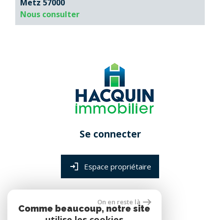
Metz 57000
Nous consulter
Se connecter
Espace propriétaire
On en reste là
réalisé par
Comme beaucoup, notre site
utilise les cookies