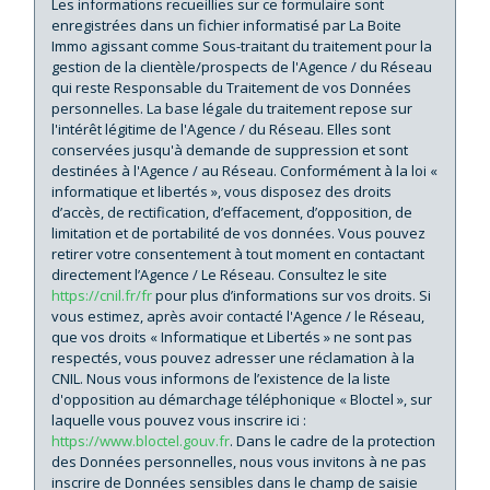
Taxe foncière
33,91 %
Les informations recueillies sur ce formulaire sont
enregistrées dans un fichier informatisé par La Boite
Habitants de moins de 25 ans
32,72 %
Immo agissant comme Sous-traitant du traitement pour la
gestion de la clientèle/prospects de l'Agence / du Réseau
Habitants de 25 à 55 ans
36,55 %
qui reste Responsable du Traitement de vos Données
Habitants de plus de 55 ans
30,73 %
personnelles. La base légale du traitement repose sur
l'intérêt légitime de l'Agence / du Réseau. Elles sont
Nombre d'enfants par famille
0,95
conservées jusqu'à demande de suppression et sont
destinées à l'Agence / au Réseau. Conformément à la loi «
Familles sans enfant
46,55 %
informatique et libertés », vous disposez des droits
Familles avec 1 ou 2 enfants
43,10 %
d’accès, de rectification, d’effacement, d’opposition, de
limitation et de portabilité de vos données. Vous pouvez
Maisons
43,40 %
retirer votre consentement à tout moment en contactant
directement l’Agence / Le Réseau. Consultez le site
Appartements
56,60 %
https://cnil.fr/fr
pour plus d’informations sur vos droits. Si
vous estimez, après avoir contacté l'Agence / le Réseau,
Familles avec 3 enfants
7,96 %
que vos droits « Informatique et Libertés » ne sont pas
respectés, vous pouvez adresser une réclamation à la
CNIL. Nous vous informons de l’existence de la liste
d'opposition au démarchage téléphonique « Bloctel », sur
laquelle vous pouvez vous inscrire ici :
https://www.bloctel.gouv.fr
. Dans le cadre de la protection
des Données personnelles, nous vous invitons à ne pas
inscrire de Données sensibles dans le champ de saisie