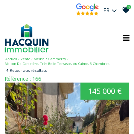
0
FR
Accueil
Vente
Meuse
Commercy
Maison De Caractère, Très Belle Terrasse, Au Calme, 3 Chambres.
Retour aux résultats
Référence : 166
145 000 €