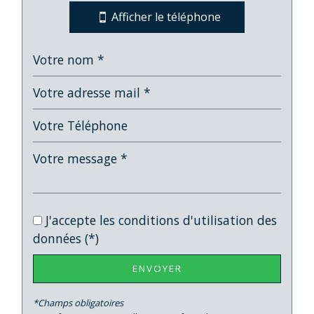
Collège
Afficher le téléphone
École maternelle
École primaire
Lycée
Bureau de poste
Mairie
Presse et Tabac
statistiques
J'accepte les conditions d'utilisation des
données (*)
Nombre d'habitants
6 262
ENVOYER
Propriétaires (vs. locataires)
40,20 %
Taxe habitation
20,32 %
*Champs obligatoires