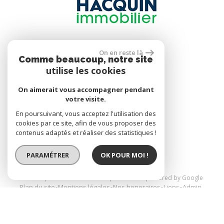
Se connecter
On en reste là
Comme beaucoup, notre site
utilise les cookies
Espace propriétaire
On aimerait vous accompagner pendant
votre visite.
En poursuivant, vous acceptez l'utilisation des
réalisé par
cookies par ce site, afin de vous proposer des
contenus adaptés et réaliser des statistiques !
PARAMÉTRER
OK POUR MOI !
© 2026 | Tous droits réservés | Traduction powered by Google
Plan du site
Mentions légales
Nos honoraires
Liens
Admin
Site internet compatible multi-supports,