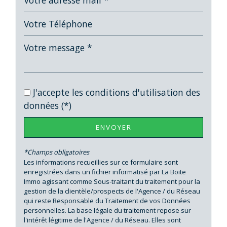
Propriétaires (vs. locataires)
40,20 %
Taxe habitation
20,32 %
Taxe foncière
33,91 %
Habitants de moins de 25 ans
32,72 %
Habitants de 25 à 55 ans
36,55 %
Habitants de plus de 55 ans
30,73 %
J'accepte les conditions d'utilisation des
données (*)
Nombre d'enfants par famille
0,95
Familles sans enfant
46,55 %
ENVOYER
Familles avec 1 ou 2 enfants
43,10 %
*Champs obligatoires
Maisons
43,40 %
Les informations recueillies sur ce formulaire sont
Appartements
56,60 %
enregistrées dans un fichier informatisé par La Boite
Immo agissant comme Sous-traitant du traitement pour la
Familles avec 3 enfants
7,96 %
gestion de la clientèle/prospects de l'Agence / du Réseau
qui reste Responsable du Traitement de vos Données
personnelles. La base légale du traitement repose sur
l'intérêt légitime de l'Agence / du Réseau. Elles sont