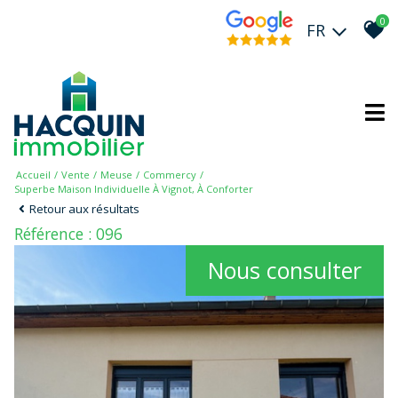
0
FR
Accueil
Vente
Meuse
Commercy
Superbe Maison Individuelle À Vignot, À Conforter
Retour aux résultats
Référence : 096
Nous consulter