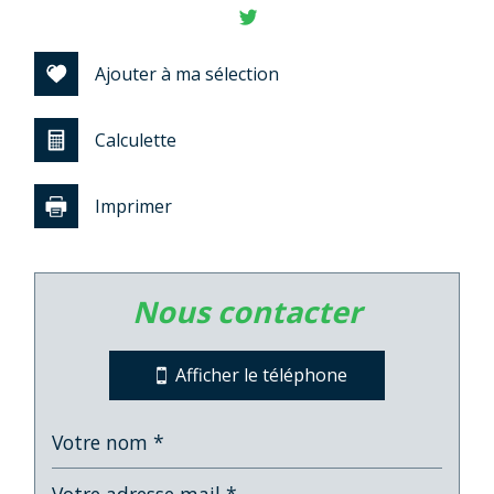
−
Ajouter à ma sélection
Calculette
Imprimer
Leaflet
|
©
Jawg
Maps
|
© OpenStreetMap
nous contacter
Collège
Lycée
Afficher le téléphone
statistiques
Nombre d'habitants
6 262