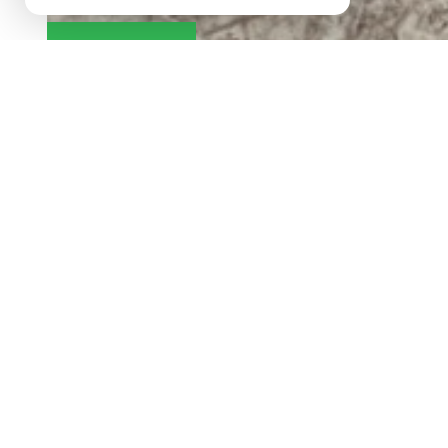
BIEN VENDU
EXCLUSIVITÉ
pavillon 200 m2 à ma
description de l'offre
Malancourt la montagne. Maison individuelle de 