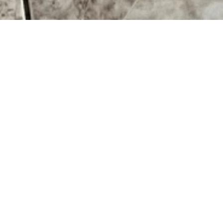
lancourt-la-montagne
1987, environ 200 m². Salon-séjour-cuisine