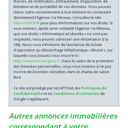
d’accès, de rectification, d’effacement, d’opposition, de
limitation et de portabilité de vos données. Vous pouvez
Habitants de plus de 55 ans
30,73 %
retirer votre consentement à tout moment en contactant
Nombre d'enfants par famille
0,95
directement l’Agence / Le Réseau. Consultez le site
https://cnil.fr/fr
pour plus d’informations sur vos droits. Si
Familles sans enfant
46,55 %
vous estimez, après avoir contacté l'Agence / le Réseau,
que vos droits « Informatique et Libertés » ne sont pas
Familles avec 1 ou 2 enfants
43,10 %
respectés, vous pouvez adresser une réclamation à la
Maisons
43,40 %
CNIL. Nous vous informons de l’existence de la liste
d'opposition au démarchage téléphonique « Bloctel », sur
Appartements
56,60 %
laquelle vous pouvez vous inscrire ici :
https://www.bloctel.gouv.fr
. Dans le cadre de la protection
Familles avec 3 enfants
7,96 %
des Données personnelles, nous vous invitons à ne pas
inscrire de Données sensibles dans le champ de saisie
libre.
Ce site est protégé par reCAPTCHA, les
Politiques de
Confidentialité
et es
Conditions d'utilisation
de
Google s'appliquent.
autres annonces immobilières
correspondant à votre