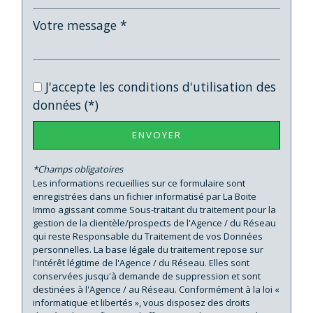
Bibliothèque
Gare ferroviaire
Bureau de poste
J'accepte les conditions d'utilisation des
Mairie
données (*)
Presse et Tabac
ENVOYER
statistiques
*Champs obligatoires
Les informations recueillies sur ce formulaire sont
enregistrées dans un fichier informatisé par La Boite
Nombre d'habitants
6 262
Immo agissant comme Sous-traitant du traitement pour la
Propriétaires (vs. locataires)
40,20 %
gestion de la clientèle/prospects de l'Agence / du Réseau
qui reste Responsable du Traitement de vos Données
Taxe habitation
20,32 %
personnelles. La base légale du traitement repose sur
l'intérêt légitime de l'Agence / du Réseau. Elles sont
Taxe foncière
33,91 %
conservées jusqu'à demande de suppression et sont
Habitants de moins de 25 ans
32,72 %
destinées à l'Agence / au Réseau. Conformément à la loi «
informatique et libertés », vous disposez des droits
Habitants de 25 à 55 ans
36,55 %