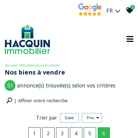
0
FR
Accueil
Nos Annonces De Vente
Nos biens à vendre
51
annonce(s) trouvée(s) selon vos critères
Affiner votre recherche
Trier par
Date
Prix
Vente
1
2
3
4
5
6